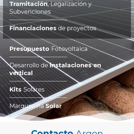
Tramitación
, Legalización y
Subvenciones
Financiaciones
de proyectos
Presupuesto
Fotovoltaica
Desarrollo de
instalaciones en
vertical
Kits
Solares
Marquesina
Solar
Contacto
Argon