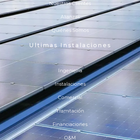
Nuestros Clientes
Alianzas
Quiénes Somos
Ultimas Instalaciones
Ingeniería
Instalaciones
Comercial
Tramitación
Financiaciones
O&M