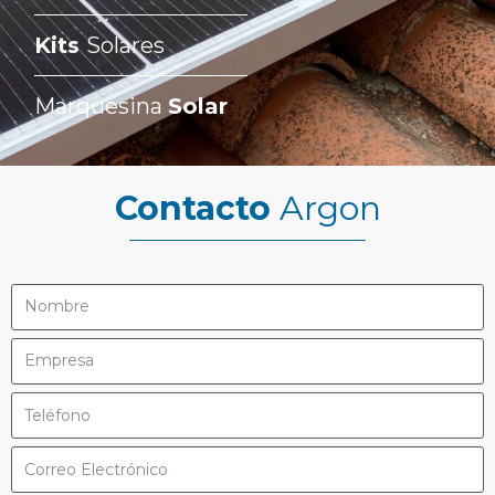
Kits
Solares
Marquesina
Solar
Contacto
Argon