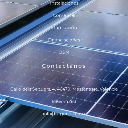
Instalaciones
Comercial
Tramitación
Financiaciones
O&M
Contáctanos
Calle dels Sequers, 4, 46470, Massanassa, Valencia
686944283
info@argon-sr.com